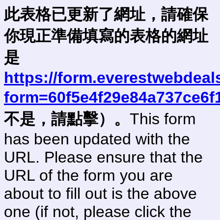
此表格已更新了網址，請確保
你現正準備填寫的表格的網址
是
https://form.everestwebdeal
form=60f5e4f29e84a737ce6f
不是，請點擊）。
This form
has been updated with the
URL. Please ensure that the
URL of the form you are
about to fill out is the above
one (if not, please click the