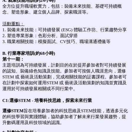
A. 就業技能培訓(約24小時)
全方位提升職場軟實力，包括：裝備未來技能、基礎可持續概
念、塑造形象、建立個人品牌、探索職涯等。
活動
重點
：
1. 裝備未來技能：可持續發展 (ESG) 體驗工作坊、行業趨勢分享
2. 塑造專業形象：色彩分析、面試穿搭
3. 職業相關技能：模擬面試、CV技巧、職場溝通禮儀等
B.
行業專家培訓(約68小時)
第十一期：
主題培訓為可持續發展，計劃目的在於提昇參加者對可持續發展
的認知、裝備綠色知識及技能。參加者可按個人職涯意向，選修
STEM 或 藝術及活動策劃，完成相關技能的証書課程。參加者可
在計劃中探索如何運用STEM 或 藝術及活動策劃的知識並實踐及
運用於可持續發展相關或不同行業中。
C1:選修
STEM -
培養科技思維
，
探索未來行業
選修
STEM
旨在培養參加者的科技思維及STEM技能，透過多元化
的科技學習與實踐體驗，協助參加者了解未來行業發展趨勢，提
升數碼運用及科技領域的認識。