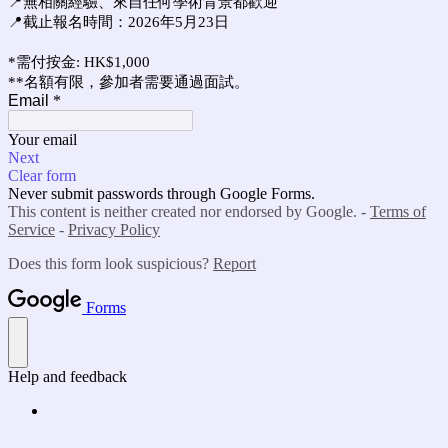
📍無相關經驗、來自任何學術背景都歡迎
📍截止報名時間：2026年5月23日
*需付按金: HK$1,000
**名額有限，參加者需要通過面試。
Email
*
Your email
Next
Clear form
Never submit passwords through Google Forms.
This content is neither created nor endorsed by Google. -
Terms of
Service
-
Privacy Policy
Does this form look suspicious?
Report
Forms
Help and feedback