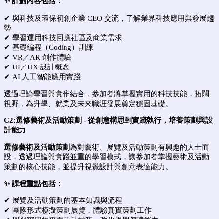
✨ 計劃內容包括：
✔ 與科技及環保初創企業 CEO 交流，了解業界科技應用與發展趨
勢
✔ 學習運用科技回應社區及商業需求
✔ 基礎編程（Coding）訓練
✔ VR／AR 創作體驗
✔ UI／UX 設計概念
✔ AI 人工智能應用實踐
透過理論學習與實作結合，參加者將掌握實用的科技技能，拓闊
視野，為升學、就業及未來職涯發展奠定穩固基礎。
C2:
選修
藝術及活動策劃 -
從創意構思到實踐執行，培養策劃與設
計能力
選修
藝術及活動策劃
為對藝術、展覽及活動策劃有興趣的人士而
設，透過理論與實踐並重的學習模式，讓參加者掌握藝術及活動
策劃的核心技能，並提升視覺設計與創意表達能力。
✨ 課程重點包括：
✔ 展覽及活動策劃的基本知識與流程
✔ 團隊形式模擬策劃展覽，體驗真實策劃工作