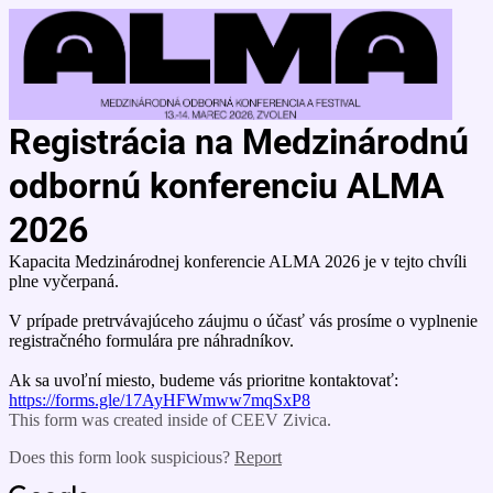
Registrácia na Medzinárodnú
odbornú konferenciu ALMA
2026
Kapacita Medzinárodnej konferencie ALMA 2026 je v tejto chvíli
plne vyčerpaná.
V prípade pretrvávajúceho záujmu o účasť vás prosíme o vyplnenie
registračného formulára pre náhradníkov.
Ak sa uvoľní miesto, budeme vás prioritne kontaktovať:
https://forms.gle/17AyHFWmww7mqSxP8
This form was created inside of CEEV Zivica.
Does this form look suspicious?
Report